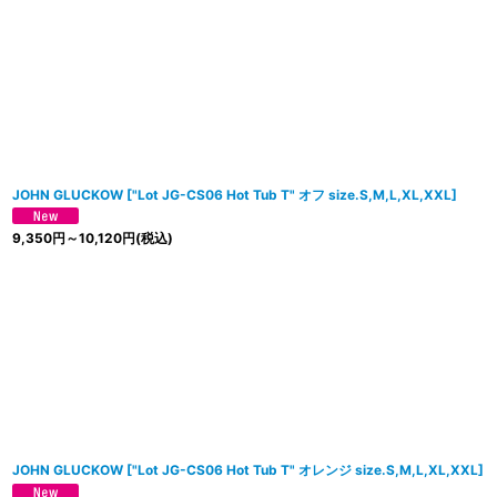
JOHN GLUCKOW
[
"Lot JG-CS06 Hot Tub T" オフ size.S,M,L,XL,XXL
]
9,350
円
～10,120
円
(税込)
JOHN GLUCKOW
[
"Lot JG-CS06 Hot Tub T" オレンジ size.S,M,L,XL,XXL
]