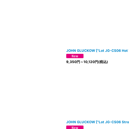
JOHN GLUCKOW
[
"Lot JG-CS06 Hot
9,350
円
～10,120
円
(税込)
JOHN GLUCKOW
[
"Lot JG-CS06 Str