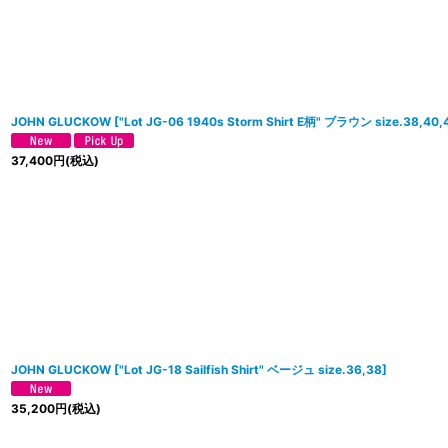
JOHN GLUCKOW
[
"Lot JG-06 1940s Storm Shirt E柄" ブラウン size.38,40,
37,400
円
(税込)
JOHN GLUCKOW
[
"Lot JG-18 Sailfish Shirt" ベージュ size.36,38
]
35,200
円
(税込)