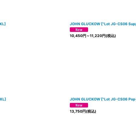
絞り込む
XXL
]
JOHN GLUCKOW
[
"Lot JG-CS06 Su
10,450
円
～11,220
円
(税込)
XXL
]
JOHN GLUCKOW
[
"Lot JG-CS06 Pop-
13,750
円
(税込)