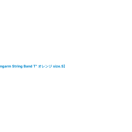
ongarm String Band T" オレンジ size.S
]