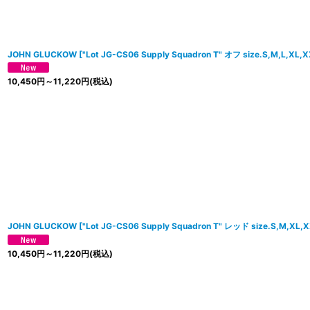
JOHN GLUCKOW
[
"Lot JG-CS06 Supply Squadron T" オフ size.S,M,L,XL,
10,450
円
～11,220
円
(税込)
JOHN GLUCKOW
[
"Lot JG-CS06 Supply Squadron T" レッド size.S,M,XL,
10,450
円
～11,220
円
(税込)