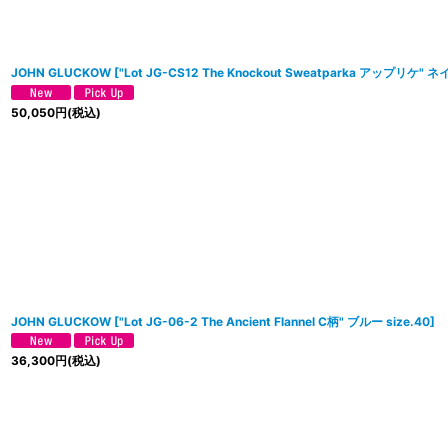
JOHN GLUCKOW
[
"Lot JG-CS12 The Knockout Sweatparka アップリケ" 
50,050
円
(税込)
JOHN GLUCKOW
[
"Lot JG-06-2 The Ancient Flannel C柄" ブルー size.40
]
36,300
円
(税込)