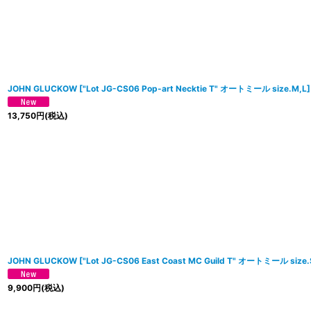
JOHN GLUCKOW
[
"Lot JG-CS06 Pop-art Necktie T" オートミール size.M,L
]
13,750
円
(税込)
JOHN GLUCKOW
[
"Lot JG-CS06 East Coast MC Guild T" オートミール size.
9,900
円
(税込)