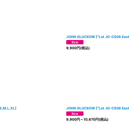
JOHN GLUCKOW
[
"Lot JG-CS06 East
9,900
円
(税込)
S,M,L,XL
]
JOHN GLUCKOW
[
"Lot JG-CS06 Eas
9,900
円
～10,670
円
(税込)