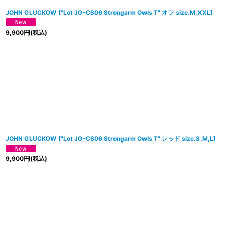
JOHN GLUCKOW
[
"Lot JG-CS06 Strongarm Owls T" オフ size.M,XXL
]
9,900
円
(税込)
JOHN GLUCKOW
[
"Lot JG-CS06 Strongarm Owls T" レッド size.S,M,L
]
9,900
円
(税込)