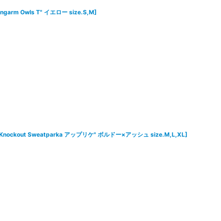
ongarm Owls T" イエロー size.S,M
]
he Knockout Sweatparka アップリケ" ボルドー×アッシュ size.M,L,XL
]