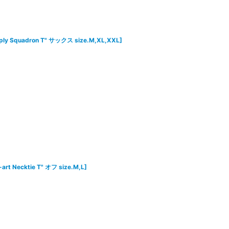
pply Squadron T" サックス size.M,XL,XXL
]
art Necktie T" オフ size.M,L
]