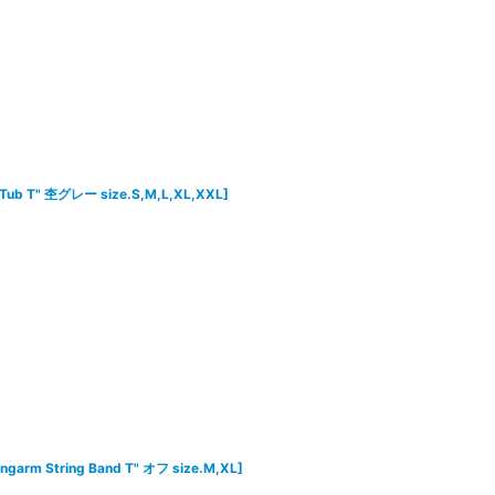
 Tub T" 杢グレー size.S,M,L,XL,XXL
]
ongarm String Band T" オフ size.M,XL
]