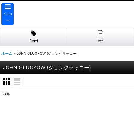
メニュ
ー
Brand
Item
ホーム
>
JOHN GLUCKOW (ジョングラッコー)
JOHN GLUCKOW (ジョングラッコー)
50
件
サブカテゴリ
:
表示数
:
並び順
: