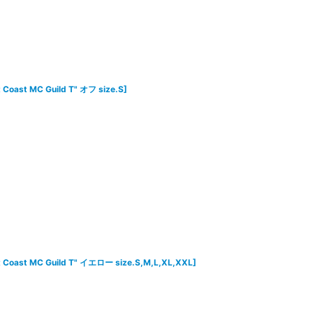
 Coast MC Guild T" オフ size.S
]
t Coast MC Guild T" イエロー size.S,M,L,XL,XXL
]