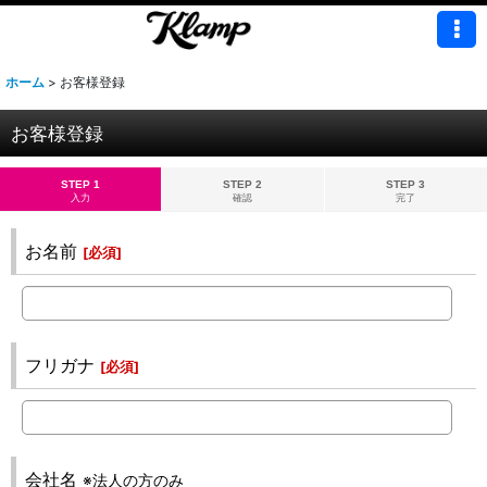
ホーム
>
お客様登録
お客様登録
STEP 1
STEP 2
STEP 3
入力
確認
完了
お名前
[
必須
]
フリガナ
[
必須
]
会社名
※法人の方のみ