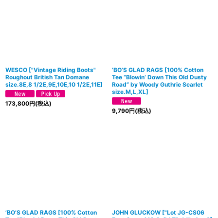
WESCO
[
"Vintage Riding Boots"
’BO’S GLAD RAGS [100% Cotton
Roughout British Tan Domane
Tee “Blowin’ Down This Old Dusty
size.8E,8 1/2E,9E,10E,10 1/2E,11E
]
Road” by Woody Guthrie Scarlet
size.M,L,XL]
173,800
円
(税込)
9,790
円
(税込)
’BO’S GLAD RAGS [100% Cotton
JOHN GLUCKOW
[
"Lot JG-CS06