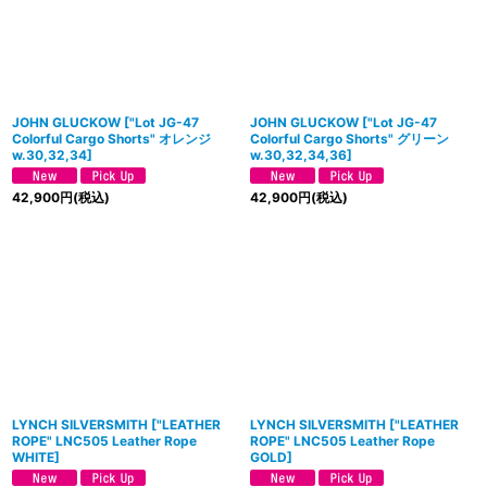
JOHN GLUCKOW
[
"Lot JG-47
JOHN GLUCKOW
[
"Lot JG-47
Colorful Cargo Shorts" オレンジ
Colorful Cargo Shorts" グリーン
w.30,32,34
]
w.30,32,34,36
]
42,900
円
(税込)
42,900
円
(税込)
LYNCH SILVERSMITH
[
"LEATHER
LYNCH SILVERSMITH
[
"LEATHER
ROPE" LNC505 Leather Rope
ROPE" LNC505 Leather Rope
WHITE
]
GOLD
]