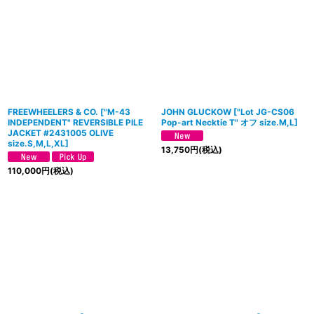
FREEWHEELERS & CO.
[
"M-43
JOHN GLUCKOW
[
"Lot JG-CS06
INDEPENDENT" REVERSIBLE PILE
Pop-art Necktie T" オフ size.M,L
]
JACKET #2431005 OLIVE
size.S,M,L,XL
]
13,750
円
(税込)
110,000
円
(税込)