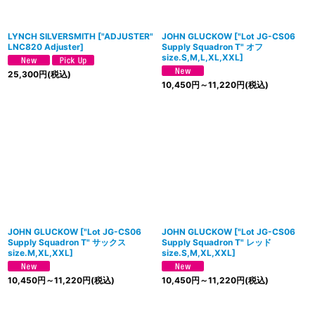
LYNCH SILVERSMITH
[
"ADJUSTER"
JOHN GLUCKOW
[
"Lot JG-CS06
LNC820 Adjuster
]
Supply Squadron T" オフ
size.S,M,L,XL,XXL
]
25,300
円
(税込)
10,450
円
～11,220
円
(税込)
JOHN GLUCKOW
[
"Lot JG-CS06
JOHN GLUCKOW
[
"Lot JG-CS06
Supply Squadron T" サックス
Supply Squadron T" レッド
size.M,XL,XXL
]
size.S,M,XL,XXL
]
10,450
円
～11,220
円
(税込)
10,450
円
～11,220
円
(税込)