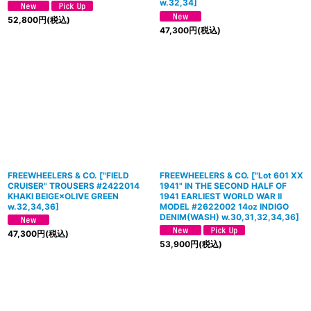
w.32,34
]
52,800
円
(税込)
47,300
円
(税込)
FREEWHEELERS & CO.
[
"FIELD
FREEWHEELERS & CO. ["Lot 601 XX
CRUISER" TROUSERS #2422014
1941" IN THE SECOND HALF OF
KHAKI BEIGE×OLIVE GREEN
1941 EARLIEST WORLD WAR II
w.32,34,36
]
MODEL #2622002 14oz INDIGO
DENIM(WASH) w.30,31,32,34,36]
47,300
円
(税込)
53,900
円
(税込)