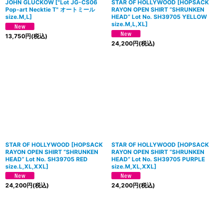
JOHN GLUCKOW
[
"Lot JG-CS06
STAR OF HOLLYWOOD
[
HOPSACK
Pop-art Necktie T" オートミール
RAYON OPEN SHIRT “SHRUNKEN
size.M,L
]
HEAD” Lot No. SH39705 YELLOW
size.M,L,XL
]
13,750
円
(税込)
24,200
円
(税込)
STAR OF HOLLYWOOD
[
HOPSACK
STAR OF HOLLYWOOD
[
HOPSACK
RAYON OPEN SHIRT “SHRUNKEN
RAYON OPEN SHIRT “SHRUNKEN
HEAD” Lot No. SH39705 RED
HEAD” Lot No. SH39705 PURPLE
size.L,XL,XXL
]
size.M,XL,XXL
]
24,200
円
(税込)
24,200
円
(税込)