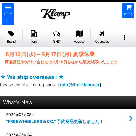
メニュ
カート
ー
Brand
Item
SNS
Access
Overseas
8月12日(水)～8月17日(月) 夏季休業
商品発送やお問い合わせは8月18日(火)から順次対応いたします
★ We ship overseas ! ★
Please email us for inquiries 【
info@the-klamp.jp
】
What's New
2026
08
08
年
月
日
"FREEWHEELERS & CO." 予約商品更新しました！
2026
08
04
年
月
日