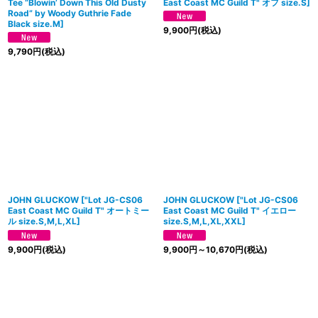
Tee “Blowin’ Down This Old Dusty
East Coast MC Guild T" オフ size.S
]
Road” by Woody Guthrie Fade
Black size.M]
9,900
円
(税込)
9,790
円
(税込)
JOHN GLUCKOW
[
"Lot JG-CS06
JOHN GLUCKOW
[
"Lot JG-CS06
East Coast MC Guild T" オートミー
East Coast MC Guild T" イエロー
ル size.S,M,L,XL
]
size.S,M,L,XL,XXL
]
9,900
円
(税込)
9,900
円
～10,670
円
(税込)