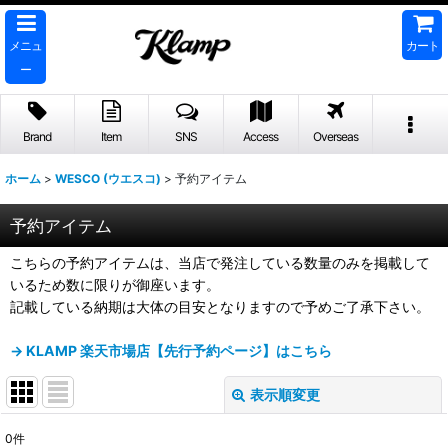
メニュ
カート
ー
Brand
Item
SNS
Access
Overseas
ホーム
>
WESCO (ウエスコ)
>
予約アイテム
予約アイテム
こちらの予約アイテムは、当店で発注している数量のみを掲載して
いるため数に限りが御座います。
記載している納期は大体の目安となりますので予めご了承下さい。
→ KLAMP 楽天市場店【先行予約ページ】はこちら
表示順変更
閉じる
0
件