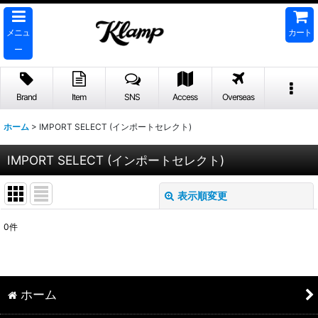
メニュ
カート
ー
Brand
Item
SNS
Access
Overseas
ホーム
>
IMPORT SELECT (インポートセレクト)
IMPORT SELECT (インポートセレクト)
表示順変更
閉じる
0
件
表示数
:
並び順
:
ホーム
絞り込む