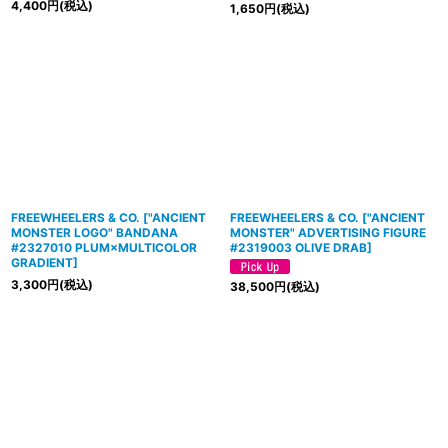
4,400
円
(税込)
1,650
円
(税込)
FREEWHEELERS & CO.
[
"ANCIENT
FREEWHEELERS & CO.
[
"ANCIENT
MONSTER LOGO" BANDANA
MONSTER" ADVERTISING FIGURE
#2327010 PLUM×MULTICOLOR
#2319003 OLIVE DRAB
]
GRADIENT
]
3,300
円
(税込)
38,500
円
(税込)