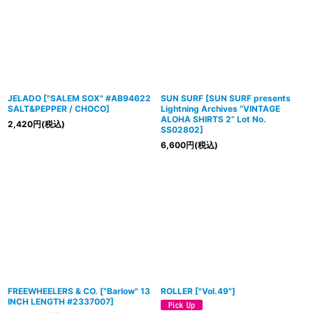
JELADO
[
"SALEM SOX" #AB94622
SUN SURF
[
SUN SURF presents
SALT&PEPPER / CHOCO
]
Lightning Archives “VINTAGE
ALOHA SHIRTS 2” Lot No.
2,420
円
(税込)
SS02802
]
6,600
円
(税込)
FREEWHEELERS & CO.
[
"Barlow" 13
ROLLER
[
"Vol.49"
]
INCH LENGTH #2337007
]