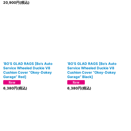
20,900
円
(税込)
’BO’S GLAD RAGS
[
Bo’s Auto
’BO’S GLAD RAGS
[
Bo’s Auto
Service Wheeled Duckie V8
Service Wheeled Duckie V8
Cushion Cover “Okey-Dokey
Cushion Cover “Okey-Dokey
Garage” Red
]
Garage” Black
]
6,380
円
(税込)
6,380
円
(税込)