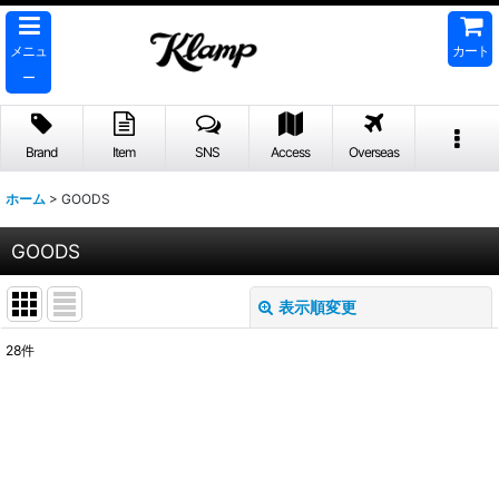
メニュ
カート
ー
Brand
Item
SNS
Access
Overseas
ホーム
>
GOODS
GOODS
表示順変更
閉じる
28
件
表示数
:
並び順
:
絞り込む