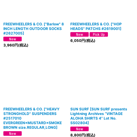
FREEWHEELERS & CO.
[
"Barlow" 8
FREEWHEELERS & CO.
[
"HOP
INCH LENGTH OUTDOOR SOCKS
HEADS" PATCHS #2619001
]
#2627005
]
6,050
円
(税込)
3,960
円
(税込)
FREEWHEELERS & CO.
[
"HEAVY
SUN SURF
[
SUN SURF presents
STRONGHOLD" SUSPENDERS
Lightning Archives “VINTAGE
#2517010
ALOHA SHIRTS 4” Lot No.
EVERGREEN×MUSTARD×SMOKE
SS02804
]
BROWN size.REGULAR,LONG
]
8,800
円
(税込)