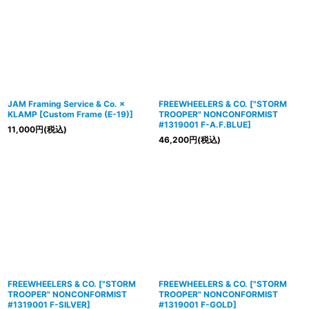
JAM Framing Service & Co. ×
FREEWHEELERS & CO.
[
"STORM
KLAMP
[
Custom Frame (E-19)
]
TROOPER" NONCONFORMIST
#1319001 F-A.F.BLUE
]
11,000
円
(税込)
46,200
円
(税込)
FREEWHEELERS & CO.
[
"STORM
FREEWHEELERS & CO.
[
"STORM
TROOPER" NONCONFORMIST
TROOPER" NONCONFORMIST
#1319001 F-SILVER
]
#1319001 F-GOLD
]