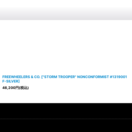
FREEWHEELERS & CO.
[
"STORM TROOPER" NONCONFORMIST #1319001
F-SILVER
]
46,200
円
(税込)