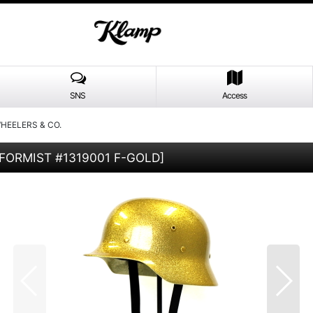
SNS
Access
HEELERS & CO.
ORMIST #1319001 F-GOLD
]