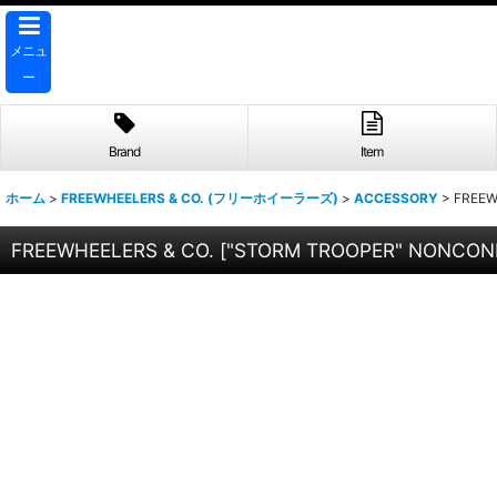
メニュ
ー
Brand
Item
ホーム
>
FREEWHEELERS & CO. (フリーホイーラーズ)
>
ACCESSORY
>
FREEW
FREEWHEELERS & CO.
[
"STORM TROOPER" NONCONF