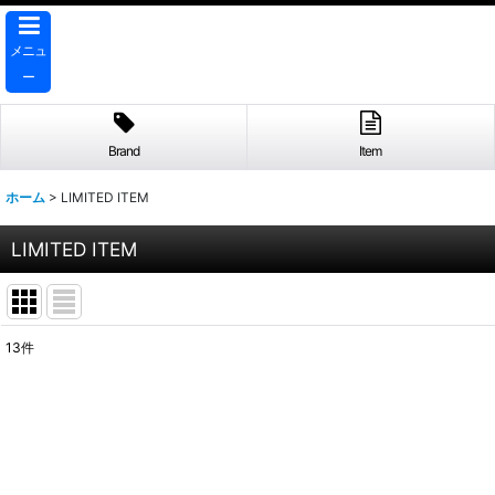
メニュ
ー
Brand
Item
ホーム
>
LIMITED ITEM
LIMITED ITEM
13
件
表示数
:
並び順
: