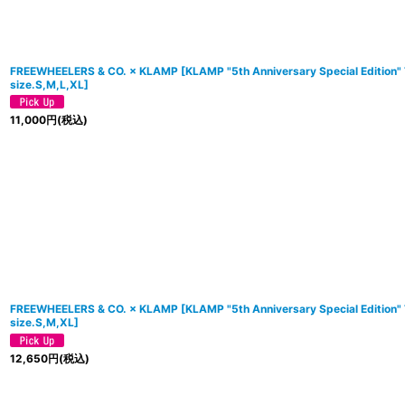
FREEWHEELERS & CO. × KLAMP
[
KLAMP "5th Anniversary Special Edition
size.S,M,L,XL
]
11,000
円
(税込)
FREEWHEELERS & CO. × KLAMP
[
KLAMP "5th Anniversary Special Editio
size.S,M,XL
]
12,650
円
(税込)