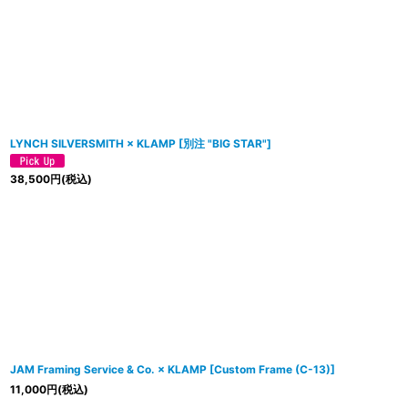
LYNCH SILVERSMITH × KLAMP
[
別注 "BIG STAR"
]
38,500
円
(税込)
JAM Framing Service & Co. × KLAMP
[
Custom Frame (C-13)
]
11,000
円
(税込)