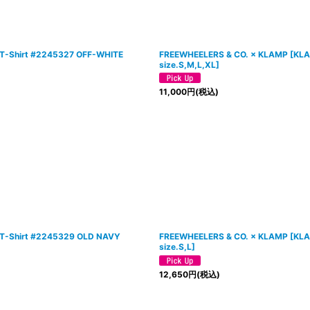
" T-Shirt #2245327 OFF-WHITE
FREEWHEELERS & CO. × KLAMP
[
KLA
size.S,M,L,XL
]
11,000
円
(税込)
n" T-Shirt #2245329 OLD NAVY
FREEWHEELERS & CO. × KLAMP
[
KLA
size.S,L
]
12,650
円
(税込)