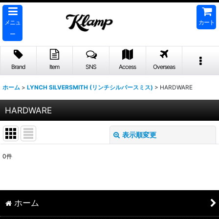
メニュ
カート
ー
Brand
Item
SNS
Access
Overseas
ホーム
>
LYNCH SILVERSMITH (リンチシルバースミス)
>
HARDWARE
HARDWARE
表示順変更
閉じる
0
件
表示数
:
並び順
:
ホーム
絞り込む