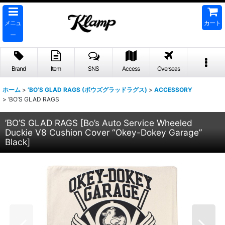
メニュ
カート
ー
Brand
Item
SNS
Access
Overseas
ホーム
>
’BO’S GLAD RAGS (ボウズグラッドラグス)
>
ACCESSORY
>
’BO’S GLAD RAGS
’BO’S GLAD RAGS
[
Bo’s Auto Service Wheeled
Duckie V8 Cushion Cover “Okey-Dokey Garage”
Black
]