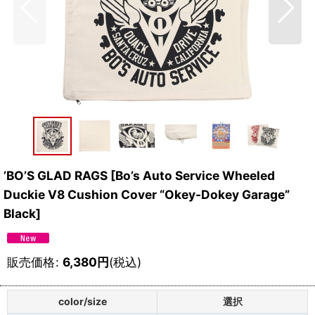
’BO’S GLAD RAGS
[
Bo’s Auto Service Wheeled
Duckie V8 Cushion Cover “Okey-Dokey Garage”
Black
]
販売価格
:
6,380
円
(税込)
color/size
選択