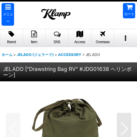
メニュ
カート
ー
Brand
Item
SNS
Access
Overseas
ホーム
>
JELADO (ジェラード)
>
ACCESSORY
>
JELADO
JELADO
[
"Drawstring Bag RV" #JDG01638 ヘリンボ
ーン
]