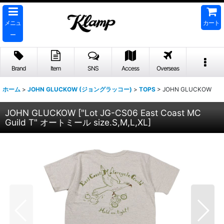
メニュ
カート
ー
Brand
Item
SNS
Access
Overseas
ホーム
>
JOHN GLUCKOW (ジョングラッコー)
>
TOPS
>
JOHN GLUCKOW
JOHN GLUCKOW
[
"Lot JG-CS06 East Coast MC
Guild T" オートミール size.S,M,L,XL
]