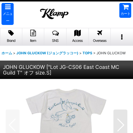
メニュ
カート
ー
Brand
Item
SNS
Access
Overseas
ホーム
>
JOHN GLUCKOW (ジョングラッコー)
>
TOPS
>
JOHN GLUCKOW
JOHN GLUCKOW
[
"Lot JG-CS06 East Coast MC
Guild T" オフ size.S
]