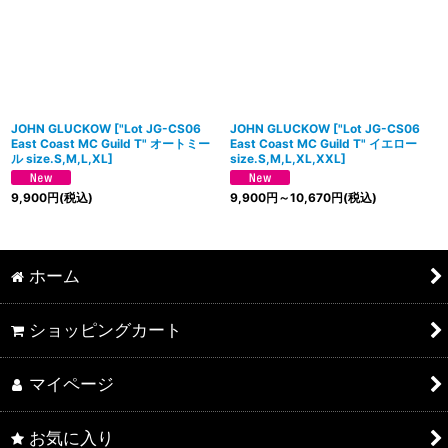
JOHN GLUCKOW
[
"Lot JG-CS06
JOHN GLUCKOW
[
"Lot JG-CS06
East Coast MC Guild T" オートミー
East Coast MC Guild T" イエロー
ル size.S,M,L,XL
]
size.S,M,L,XL,XXL
]
9,900
円
(税込)
9,900
円
～10,670
円
(税込)
ホーム
ショッピングカート
マイページ
お気に入り