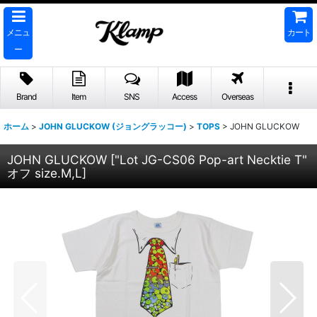
メニュ
カート
ー
Brand
Item
SNS
Access
Overseas
ホーム
>
JOHN GLUCKOW (ジョングラッコー)
>
TOPS
>
JOHN GLUCKOW
JOHN GLUCKOW
[
"Lot JG-CS06 Pop-art Necktie T"
オフ size.M,L
]