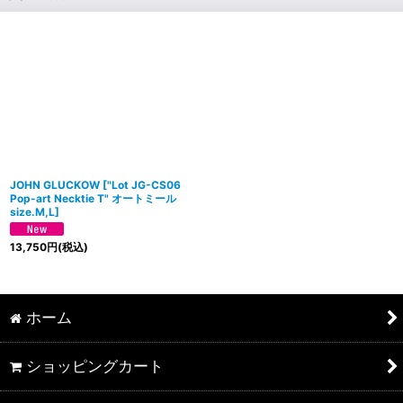
JOHN GLUCKOW
[
"Lot JG-CS06
Pop-art Necktie T" オートミール
size.M,L
]
13,750
円
(税込)
ホーム
ショッピングカート