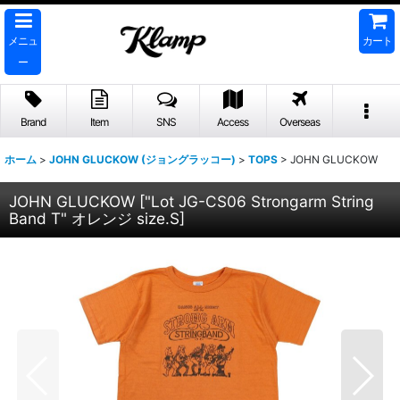
メニュ
カート
ー
Brand
Item
SNS
Access
Overseas
ホーム
>
JOHN GLUCKOW (ジョングラッコー)
>
TOPS
>
JOHN GLUCKOW
JOHN GLUCKOW
[
"Lot JG-CS06 Strongarm String
Band T" オレンジ size.S
]