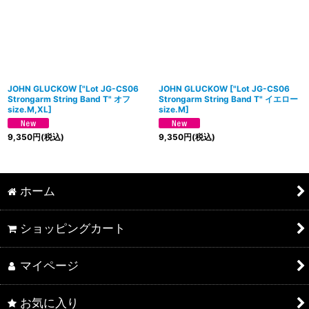
JOHN GLUCKOW
[
"Lot JG-CS06
JOHN GLUCKOW
[
"Lot JG-CS06
Strongarm String Band T" オフ
Strongarm String Band T" イエロー
size.M,XL
]
size.M
]
9,350
円
(税込)
9,350
円
(税込)
ホーム
ショッピングカート
マイページ
お気に入り