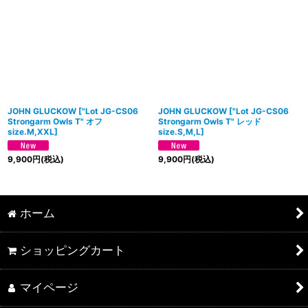
JOHN GLUCKOW
[
"Lot JG-CS06
JOHN GLUCKOW
[
"Lot JG-CS06
Strongarm Owls T" オフ
Strongarm Owls T" レッド
size.M,XXL
]
size.S,M,L
]
9,900
円
(税込)
9,900
円
(税込)
ホーム
ショッピングカート
マイページ