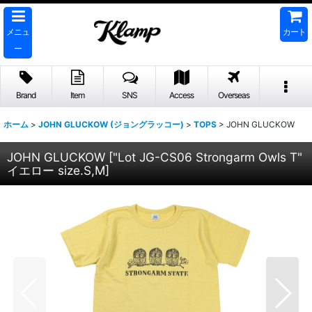
メニュ
カート
ー
Brand
Item
SNS
Access
Overseas
ホーム
>
JOHN GLUCKOW (ジョングラッコー)
>
TOPS
>
JOHN GLUCKOW
JOHN GLUCKOW
[
"Lot JG-CS06 Strongarm Owls T"
イエロー size.S,M
]