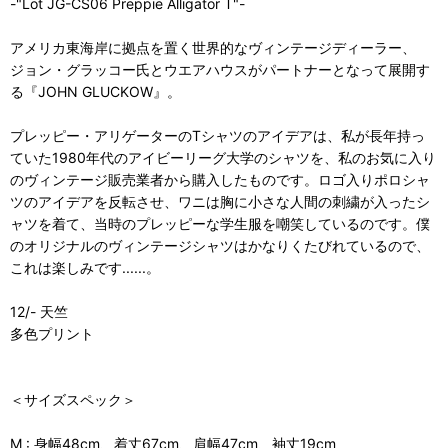
-"Lot JG-CS06 Preppie Alligator T"-
アメリカ東海岸に拠点を置く世界的なヴィンテージディーラー、
ジョン・グラッコー氏とウエアハウスがパートナーとなって展開す
る『JOHN GLUCKOW』。
プレッピー・アリゲーターのTシャツのアイデアは、私が長年持っ
ていた1980年代のアイビーリーグ大学のシャツを、私のお気に入り
のヴィンテージ販売業者から購入したものです。ロゴ入りポロシャ
ツのアイデアを反転させ、ワニは胸に小さな人間の刺繍が入ったシ
ャツを着て、当時のプレッピーな学生服を嘲笑しているのです。僕
のオリジナルのヴィンテージシャツはかなりくたびれているので、
これは楽しみです......。
12/- 天竺
多色プリント
＜サイズスペック＞
M : 身幅48cm、着丈67cm、肩幅47cm、袖丈19cm