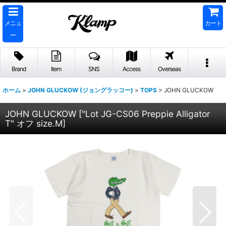
メニュ
カート
ー
Brand
Item
SNS
Access
Overseas
ホーム
>
JOHN GLUCKOW (ジョングラッコー)
>
TOPS
>
JOHN GLUCKOW
JOHN GLUCKOW
[
"Lot JG-CS06 Preppie Alligator
T" オフ size.M
]