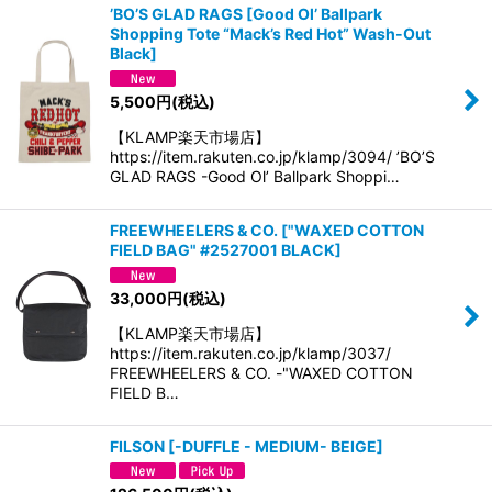
’BO’S GLAD RAGS
[
Good Ol’ Ballpark
Shopping Tote “Mack’s Red Hot” Wash-Out
Black
]
5,500
円
(税込)
【KLAMP楽天市場店】
https://item.rakuten.co.jp/klamp/3094/ ’BO’S
GLAD RAGS -Good Ol’ Ballpark Shoppi…
FREEWHEELERS & CO.
[
"WAXED COTTON
FIELD BAG" #2527001 BLACK
]
33,000
円
(税込)
【KLAMP楽天市場店】
https://item.rakuten.co.jp/klamp/3037/
FREEWHEELERS & CO. -"WAXED COTTON
FIELD B…
FILSON
[
-DUFFLE - MEDIUM- BEIGE
]