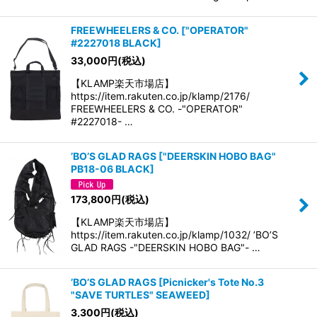
FREEWHEELERS & CO.
[
"OPERATOR"
#2227018 BLACK
]
33,000
円
(税込)
【KLAMP楽天市場店】
https://item.rakuten.co.jp/klamp/2176/
FREEWHEELERS & CO. -"OPERATOR"
#2227018- …
’BO’S GLAD RAGS
[
"DEERSKIN HOBO BAG"
PB18-06 BLACK
]
173,800
円
(税込)
【KLAMP楽天市場店】
https://item.rakuten.co.jp/klamp/1032/ ’BO’S
GLAD RAGS -"DEERSKIN HOBO BAG"- …
’BO’S GLAD RAGS
[
Picnicker's Tote No.3
"SAVE TURTLES" SEAWEED
]
3,300
円
(税込)