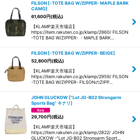
FILSON
[
-TOTE BAG W/ZIPPER- MAPLE BARK
CAMO
]
61,600
円
(税込)
【KLAMP楽天市場店】
https://item.rakuten.co.jp/klamp/2960/ FILSON
-TOTE BAG W/ZIPPER- ・MAPLE BARK…
FILSON
[
-TOTE BAG W/ZIPPER- BEIGE
]
52,800
円
(税込)
【KLAMP楽天市場店】
https://item.rakuten.co.jp/klamp/2959/ FILSON
-TOTE BAG W/ZIPPER- FILSONのZIPP…
JOHN GLUCKOW
[
"Lot JG-B02 Strongarm
Sports Bag" キナリ
]
29,700
円
(税込)
【KLAMP楽天市場店】
https://item.rakuten.co.jp/klamp/2822/ JOHN
GLUCKOW -"Lot JG-B02 Strongarm Sport…