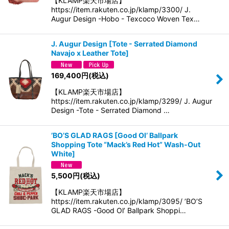
【KLAMP楽天市場店】
https://item.rakuten.co.jp/klamp/3300/ J.
Augur Design -Hobo - Texcoco Woven Tex…
J. Augur Design
[
Tote - Serrated Diamond
Navajo x Leather Tote
]
169,400
円
(税込)
【KLAMP楽天市場店】
https://item.rakuten.co.jp/klamp/3299/ J. Augur
Design -Tote - Serrated Diamond …
’BO’S GLAD RAGS
[
Good Ol’ Ballpark
Shopping Tote “Mack’s Red Hot” Wash-Out
White
]
5,500
円
(税込)
【KLAMP楽天市場店】
https://item.rakuten.co.jp/klamp/3095/ ’BO’S
GLAD RAGS -Good Ol’ Ballpark Shoppi…