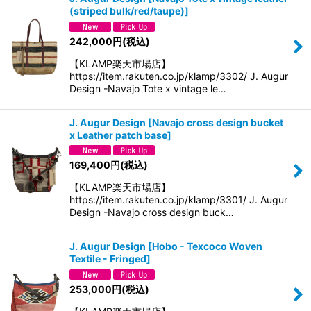
(striped bulk/red/taupe)
]
242,000
円
(税込)
【KLAMP楽天市場店】
https://item.rakuten.co.jp/klamp/3302/ J. Augur
Design -Navajo Tote x vintage le…
J. Augur Design
[
Navajo cross design bucket
x Leather patch base
]
169,400
円
(税込)
【KLAMP楽天市場店】
https://item.rakuten.co.jp/klamp/3301/ J. Augur
Design -Navajo cross design buck…
J. Augur Design
[
Hobo - Texcoco Woven
Textile - Fringed
]
253,000
円
(税込)