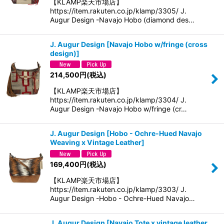
【KLAMP楽天市場店】
https://item.rakuten.co.jp/klamp/3305/ J.
Augur Design -Navajo Hobo (diamond des…
J. Augur Design
[
Navajo Hobo w/fringe (cross
design)
]
214,500
円
(税込)
【KLAMP楽天市場店】
https://item.rakuten.co.jp/klamp/3304/ J.
Augur Design -Navajo Hobo w/fringe (cr…
J. Augur Design
[
Hobo - Ochre-Hued Navajo
Weaving x Vintage Leather
]
169,400
円
(税込)
【KLAMP楽天市場店】
https://item.rakuten.co.jp/klamp/3303/ J.
Augur Design -Hobo - Ochre-Hued Navajo…
J. Augur Design
[
Navajo Tote x vintage leather