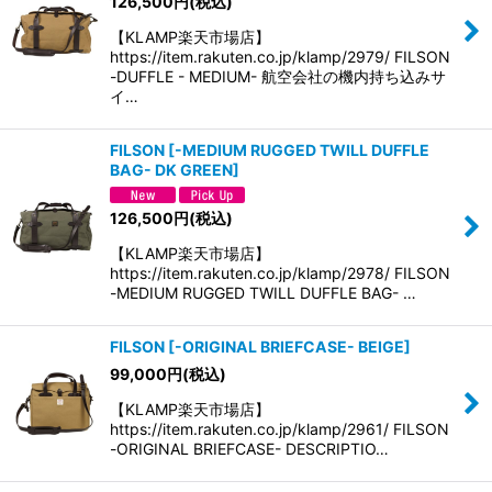
126,500
円
(税込)
【KLAMP楽天市場店】
https://item.rakuten.co.jp/klamp/2979/ FILSON
-DUFFLE - MEDIUM- 航空会社の機内持ち込みサ
イ…
FILSON
[
-MEDIUM RUGGED TWILL DUFFLE
BAG- DK GREEN
]
126,500
円
(税込)
【KLAMP楽天市場店】
https://item.rakuten.co.jp/klamp/2978/ FILSON
-MEDIUM RUGGED TWILL DUFFLE BAG- …
FILSON
[
-ORIGINAL BRIEFCASE- BEIGE
]
99,000
円
(税込)
【KLAMP楽天市場店】
https://item.rakuten.co.jp/klamp/2961/ FILSON
-ORIGINAL BRIEFCASE- DESCRIPTIO…