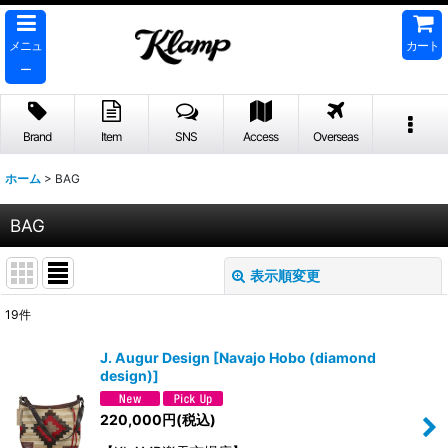
メニュ
カート
ー
Brand
Item
SNS
Access
Overseas
ホーム
>
BAG
BAG
表示順変更
閉じる
19
件
表示数
:
J. Augur Design
[
Navajo Hobo (diamond
design)
]
並び順
:
220,000
円
(税込)
絞り込む