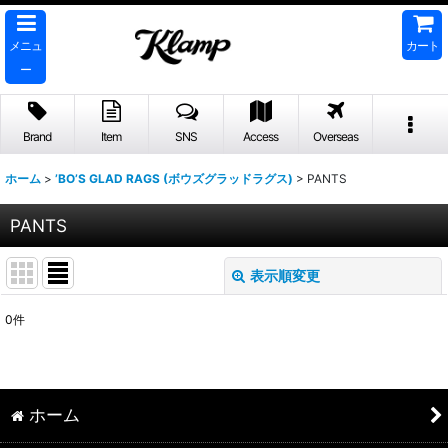
メニュ
カート
ー
Brand
Item
SNS
Access
Overseas
ホーム
>
’BO’S GLAD RAGS (ボウズグラッドラグス)
>
PANTS
PANTS
表示順変更
閉じる
0
件
表示数
:
並び順
:
ホーム
絞り込む