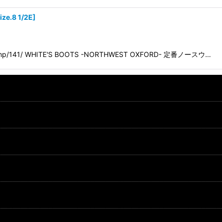
ze.8 1/2E
]
klamp/141/ WHITE'S BOOTS -NORTHWEST OXFORD- 定番ノースウ…