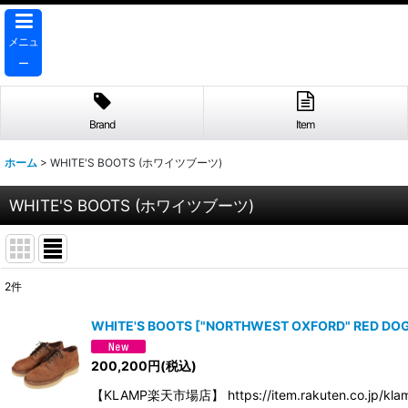
メニュ
ー
Brand
Item
ホーム
>
WHITE'S BOOTS (ホワイツブーツ)
WHITE'S BOOTS (ホワイツブーツ)
2
件
表示数
:
WHITE'S BOOTS
[
"NORTHWEST OXFORD" RED DOG
並び順
:
200,200
円
(税込)
【KLAMP楽天市場店】 https://item.rakuten.co.jp/