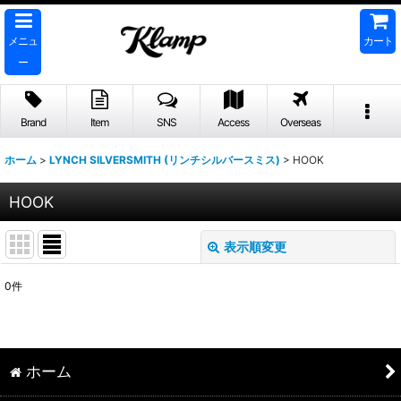
メニュ
カート
ー
Brand
Item
SNS
Access
Overseas
ホーム
>
LYNCH SILVERSMITH (リンチシルバースミス)
>
HOOK
HOOK
表示順変更
閉じる
0
件
表示数
:
並び順
:
ホーム
絞り込む