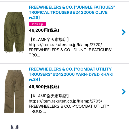
FREEWHEELERS & CO.
[
"JUNGLE FATIGUES"
TROPICAL TROUSERS #2422008 OLIVE
w.28
]
46,200
円
(税込)
【KLAMP楽天市場店】
https://item.rakuten.co.jp/klamp/2720/
FREEWHEELERS & CO. -"JUNGLE FATIGUES"
TRO…
FREEWHEELERS & CO.
[
"COMBAT UTILITY
TROUSERS" #2422006 YARN-DYED KHAKI
w.34
]
49,500
円
(税込)
【KLAMP楽天市場店】
https://item.rakuten.co.jp/klamp/2705/
FREEWHEELERS & CO. -"COMBAT UTILITY
TROUS…