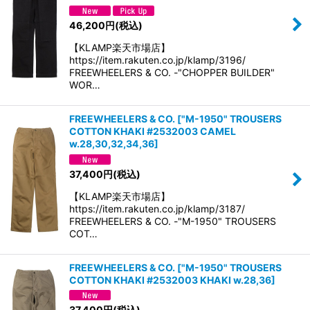
46,200
円
(税込)
【KLAMP楽天市場店】
https://item.rakuten.co.jp/klamp/3196/
FREEWHEELERS & CO. -"CHOPPER BUILDER"
WOR…
FREEWHEELERS & CO.
[
"M-1950" TROUSERS
COTTON KHAKI #2532003 CAMEL
w.28,30,32,34,36
]
37,400
円
(税込)
【KLAMP楽天市場店】
https://item.rakuten.co.jp/klamp/3187/
FREEWHEELERS & CO. -"M-1950" TROUSERS
COT…
FREEWHEELERS & CO.
[
"M-1950" TROUSERS
COTTON KHAKI #2532003 KHAKI w.28,36
]
37,400
円
(税込)