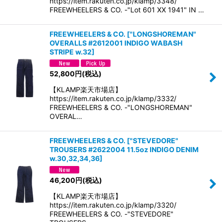
https://item.rakuten.co.jp/klamp/3348/
FREEWHEELERS & CO. -"Lot 601 XX 1941" IN …
FREEWHEELERS & CO.
[
"LONGSHOREMAN"
OVERALLS #2612001 INDIGO WABASH
STRIPE w.32
]
52,800
円
(税込)
【KLAMP楽天市場店】
https://item.rakuten.co.jp/klamp/3332/
FREEWHEELERS & CO. -"LONGSHOREMAN"
OVERAL…
FREEWHEELERS & CO.
[
"STEVEDORE"
TROUSERS #2622004 11.5oz INDIGO DENIM
w.30,32,34,36
]
46,200
円
(税込)
【KLAMP楽天市場店】
https://item.rakuten.co.jp/klamp/3320/
FREEWHEELERS & CO. -"STEVEDORE"