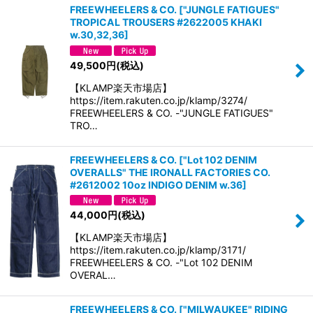
FREEWHEELERS & CO.
[
"JUNGLE FATIGUES"
TROPICAL TROUSERS #2622005 KHAKI
w.30,32,36
]
49,500
円
(税込)
【KLAMP楽天市場店】
https://item.rakuten.co.jp/klamp/3274/
FREEWHEELERS & CO. -"JUNGLE FATIGUES"
TRO…
FREEWHEELERS & CO.
[
"Lot 102 DENIM
OVERALLS" THE IRONALL FACTORIES CO.
#2612002 10oz INDIGO DENIM w.36
]
44,000
円
(税込)
【KLAMP楽天市場店】
https://item.rakuten.co.jp/klamp/3171/
FREEWHEELERS & CO. -"Lot 102 DENIM
OVERAL…
FREEWHEELERS & CO.
[
"MILWAUKEE" RIDING