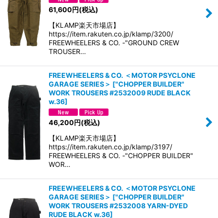
61,600
円
(税込)
【KLAMP楽天市場店】
https://item.rakuten.co.jp/klamp/3200/
FREEWHEELERS & CO. -"GROUND CREW
TROUSER…
FREEWHEELERS & CO. ＜MOTOR PSYCLONE
GARAGE SERIES＞
[
"CHOPPER BUILDER"
WORK TROUSERS #2532009 RUDE BLACK
w.36
]
46,200
円
(税込)
【KLAMP楽天市場店】
https://item.rakuten.co.jp/klamp/3197/
FREEWHEELERS & CO. -"CHOPPER BUILDER"
WOR…
FREEWHEELERS & CO. ＜MOTOR PSYCLONE
GARAGE SERIES＞
[
"CHOPPER BUILDER"
WORK TROUSERS #2532008 YARN-DYED
RUDE BLACK w.36
]