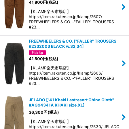
41,800
円
(税込)
【KLAMP楽天市場店】
https://item.rakuten.co.jp/klamp/2607/
FREEWHEELERS & CO. -"FALLER" TROUSERS
#23…
FREEWHEELERS & CO.
[
"FALLER" TROUSERS
#2332003 BLACK w.32,34
]
41,800
円
(税込)
【KLAMP楽天市場店】
https://item.rakuten.co.jp/klamp/2606/
FREEWHEELERS & CO. -"FALLER" TROUSERS
#23…
JELADO
[
"41 Khaki Lastresort Chino Cloth"
#AG94341A KHAKI size.XL
]
36,300
円
(税込)
【KLAMP楽天市場店】
https://item.rakuten.co.jp/klamp/2530/ JELADO