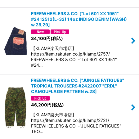
FREEWHEELERS & CO.
[
"Lot 601 XX 1951"
#2412512(L-32) 14oz INDIGO DENIM(WASH)
w.28,29
]
34,100
円
(税込)
【KLAMP楽天市場店】
https://item.rakuten.co.jp/klamp/2757/
FREEWHEELERS & CO. -"Lot 601 XX 1951"
#24…
FREEWHEELERS & CO.
[
"JUNGLE FATIGUES"
TROPICAL TROUSERS #2422007 "ERDL"
CAMOUFLAGE PATTERN w.28
]
46,200
円
(税込)
【KLAMP楽天市場店】
https://item.rakuten.co.jp/klamp/2721/
FREEWHEELERS & CO. -"JUNGLE FATIGUES"
TRO…