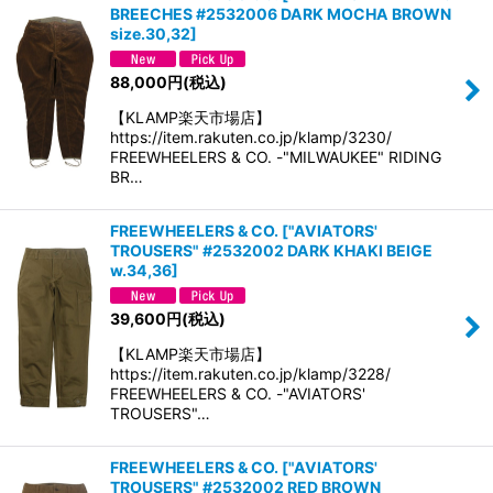
BREECHES #2532006 DARK MOCHA BROWN
size.30,32
]
88,000
円
(税込)
【KLAMP楽天市場店】
https://item.rakuten.co.jp/klamp/3230/
FREEWHEELERS & CO. -"MILWAUKEE" RIDING
BR…
FREEWHEELERS & CO.
[
"AVIATORS'
TROUSERS" #2532002 DARK KHAKI BEIGE
w.34,36
]
39,600
円
(税込)
【KLAMP楽天市場店】
https://item.rakuten.co.jp/klamp/3228/
FREEWHEELERS & CO. -"AVIATORS'
TROUSERS"…
FREEWHEELERS & CO.
[
"AVIATORS'
TROUSERS" #2532002 RED BROWN