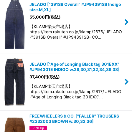
JELADO
[
"391SB Overall" #JP94391SB Indigo
size.M,XL
]
55,000
円
(税込)
【KLAMP楽天市場店】
https://item.rakuten.co.jp/klamp/2676/ JELADO
-"391SB Overall" #JP94391SB- CO…
JELADO
[
"Age of Longing Black tag 301EXX"
#JP94301E INDIGO w.29,30,31,32,34,36,38
]
37,400
円
(税込)
【KLAMP楽天市場店】
https://item.rakuten.co.jp/klamp/2617/ JELADO
-"Age of Longing Black tag 301EXX"…
FREEWHEELERS & CO.
[
"FALLER" TROUSERS
#2332003 BROWN w.30,32,36
]