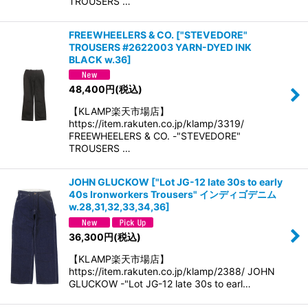
TROUSERS …
FREEWHEELERS & CO.
[
"STEVEDORE"
TROUSERS #2622003 YARN-DYED INK
BLACK w.36
]
48,400
円
(税込)
【KLAMP楽天市場店】
https://item.rakuten.co.jp/klamp/3319/
FREEWHEELERS & CO. -"STEVEDORE"
TROUSERS …
JOHN GLUCKOW
[
"Lot JG-12 late 30s to early
40s Ironworkers Trousers" インディゴデニム
w.28,31,32,33,34,36
]
36,300
円
(税込)
【KLAMP楽天市場店】
https://item.rakuten.co.jp/klamp/2388/ JOHN
GLUCKOW -"Lot JG-12 late 30s to earl…