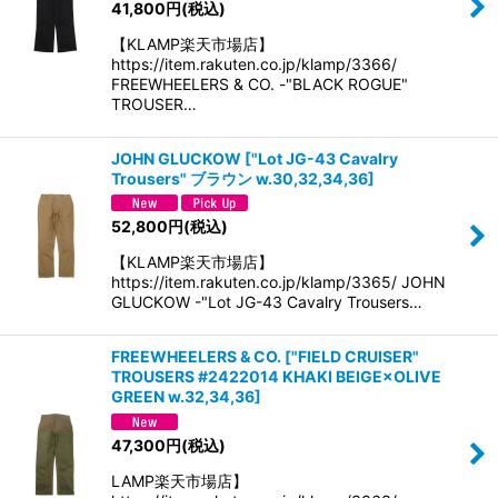
41,800
円
(税込)
【KLAMP楽天市場店】
https://item.rakuten.co.jp/klamp/3366/
FREEWHEELERS & CO. -"BLACK ROGUE"
TROUSER…
JOHN GLUCKOW
[
"Lot JG-43 Cavalry
Trousers" ブラウン w.30,32,34,36
]
52,800
円
(税込)
【KLAMP楽天市場店】
https://item.rakuten.co.jp/klamp/3365/ JOHN
GLUCKOW -"Lot JG-43 Cavalry Trousers…
FREEWHEELERS & CO.
[
"FIELD CRUISER"
TROUSERS #2422014 KHAKI BEIGE×OLIVE
GREEN w.32,34,36
]
47,300
円
(税込)
LAMP楽天市場店】