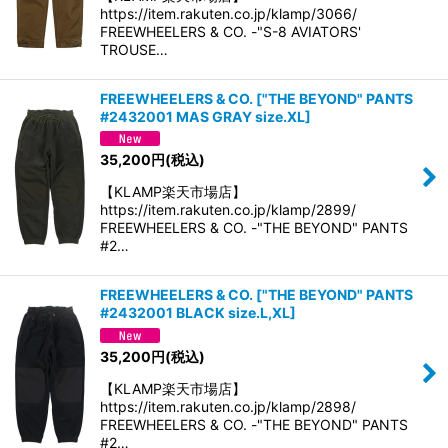
https://item.rakuten.co.jp/klamp/3066/
FREEWHEELERS & CO. -"S-8 AVIATORS'
TROUSE…
FREEWHEELERS & CO.
[
"THE BEYOND" PANTS
#2432001 MAS GRAY size.XL
]
35,200
円
(税込)
【KLAMP楽天市場店】
https://item.rakuten.co.jp/klamp/2899/
FREEWHEELERS & CO. -"THE BEYOND" PANTS
#2…
FREEWHEELERS & CO.
[
"THE BEYOND" PANTS
#2432001 BLACK size.L,XL
]
35,200
円
(税込)
【KLAMP楽天市場店】
https://item.rakuten.co.jp/klamp/2898/
FREEWHEELERS & CO. -"THE BEYOND" PANTS
#2…