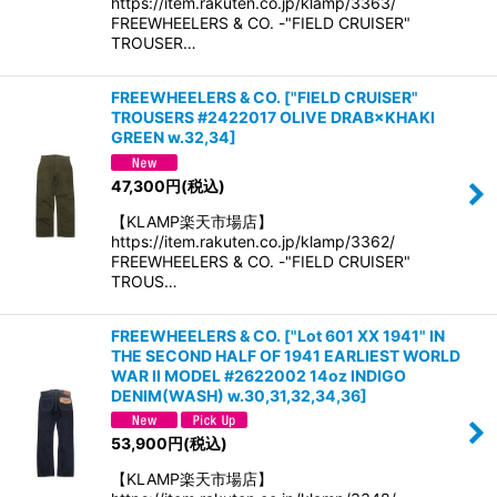
https://item.rakuten.co.jp/klamp/3363/
FREEWHEELERS & CO. -"FIELD CRUISER"
TROUSER…
FREEWHEELERS & CO.
[
"FIELD CRUISER"
TROUSERS #2422017 OLIVE DRAB×KHAKI
GREEN w.32,34
]
47,300
円
(税込)
【KLAMP楽天市場店】
https://item.rakuten.co.jp/klamp/3362/
FREEWHEELERS & CO. -"FIELD CRUISER"
TROUS…
FREEWHEELERS & CO. ["Lot 601 XX 1941" IN
THE SECOND HALF OF 1941 EARLIEST WORLD
WAR II MODEL #2622002 14oz INDIGO
DENIM(WASH) w.30,31,32,34,36]
53,900
円
(税込)
【KLAMP楽天市場店】