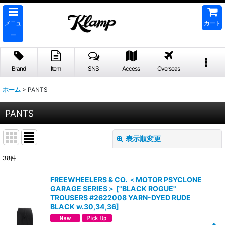
メニュ
カート
ー
Brand
Item
SNS
Access
Overseas
ホーム
>
PANTS
PANTS
表示順変更
閉じる
38
件
表示数
:
FREEWHEELERS & CO. ＜MOTOR PSYCLONE
GARAGE SERIES＞
[
"BLACK ROGUE"
並び順
:
TROUSERS #2622008 YARN-DYED RUDE
BLACK w.30,34,36
]
絞り込む