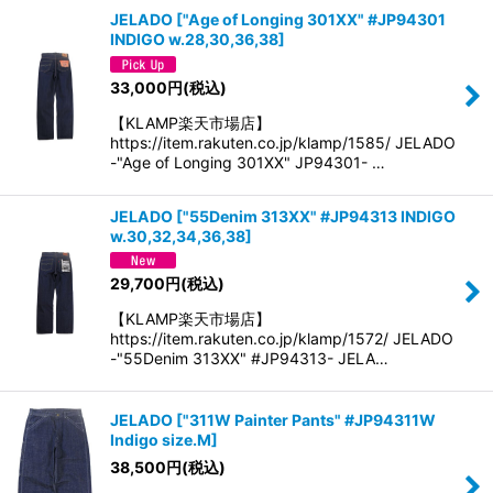
JELADO
[
"Age of Longing 301XX" #JP94301
INDIGO w.28,30,36,38
]
33,000
円
(税込)
【KLAMP楽天市場店】
https://item.rakuten.co.jp/klamp/1585/ JELADO
-"Age of Longing 301XX" JP94301- …
JELADO
[
"55Denim 313XX" #JP94313 INDIGO
w.30,32,34,36,38
]
29,700
円
(税込)
【KLAMP楽天市場店】
https://item.rakuten.co.jp/klamp/1572/ JELADO
-"55Denim 313XX" #JP94313- JELA…
JELADO
[
"311W Painter Pants" #JP94311W
Indigo size.M
]
38,500
円
(税込)