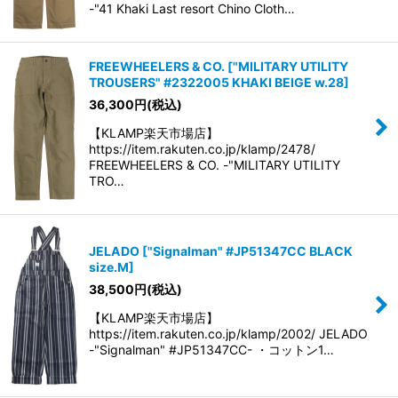
-"41 Khaki Last resort Chino Cloth…
FREEWHEELERS & CO.
[
"MILITARY UTILITY
TROUSERS" #2322005 KHAKI BEIGE w.28
]
36,300
円
(税込)
【KLAMP楽天市場店】
https://item.rakuten.co.jp/klamp/2478/
FREEWHEELERS & CO. -"MILITARY UTILITY
TRO…
JELADO
[
"Signalman" #JP51347CC BLACK
size.M
]
38,500
円
(税込)
【KLAMP楽天市場店】
https://item.rakuten.co.jp/klamp/2002/ JELADO
-"Signalman" #JP51347CC- ・コットン1…