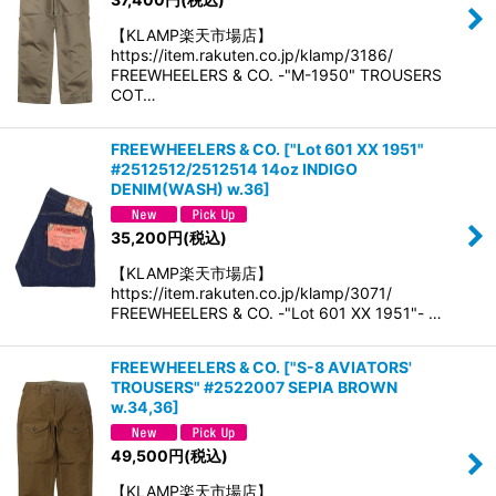
【KLAMP楽天市場店】
https://item.rakuten.co.jp/klamp/3186/
FREEWHEELERS & CO. -"M-1950" TROUSERS
COT…
FREEWHEELERS & CO.
[
"Lot 601 XX 1951"
#2512512/2512514 14oz INDIGO
DENIM(WASH) w.36
]
35,200
円
(税込)
【KLAMP楽天市場店】
https://item.rakuten.co.jp/klamp/3071/
FREEWHEELERS & CO. -"Lot 601 XX 1951"- …
FREEWHEELERS & CO.
[
"S-8 AVIATORS'
TROUSERS" #2522007 SEPIA BROWN
w.34,36
]
49,500
円
(税込)
【KLAMP楽天市場店】