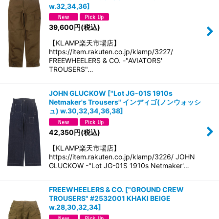
w.32,34,36
]
39,600
円
(税込)
【KLAMP楽天市場店】
https://item.rakuten.co.jp/klamp/3227/
FREEWHEELERS & CO. -"AVIATORS'
TROUSERS"…
JOHN GLUCKOW
[
"Lot JG-01S 1910s
Netmaker's Trousers" インディゴ(ノンウォッシ
ュ) w.30,32,34,36,38
]
42,350
円
(税込)
【KLAMP楽天市場店】
https://item.rakuten.co.jp/klamp/3226/ JOHN
GLUCKOW -"Lot JG-01S 1910s Netmaker'…
FREEWHEELERS & CO.
[
"GROUND CREW
TROUSERS" #2532001 KHAKI BEIGE
w.28,30,32,34
]