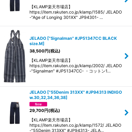
【KLAMP楽天市場店】
https://item.rakuten.co.jp/klamp/1585/ JELADO
-"Age of Longing 301XX" JP94301- …
JELADO
[
"Signalman" #JP51347CC BLACK
size.M
]
38,500
円
(税込)
【KLAMP楽天市場店】
https://item.rakuten.co.jp/klamp/2002/ JELADO
-"Signalman" #JP51347CC- ・コットン1…
JELADO
[
"55Denim 313XX" #JP94313 INDIGO
w.30,32,34,36,38
]
29,700
円
(税込)
【KLAMP楽天市場店】
https://item.rakuten.co.jp/klamp/1572/ JELADO
-"55Denim 313XX" #JP94313- JELA…