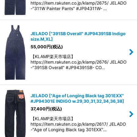
https://item.rakuten.co.jp/klamp/2675/ JELADO
-"311W Painter Pants" #JP94311W- …
JELADO
[
"391SB Overall" #JP94391SB Indigo
size.M,XL
]
55,000
円
(税込)
【KLAMP楽天市場店】
https://item.rakuten.co.jp/klamp/2676/ JELADO
-"391SB Overall" #JP94391SB- CO…
JELADO
[
"Age of Longing Black tag 301EXX"
#JP94301E INDIGO w.29,30,31,32,34,36,38
]
37,400
円
(税込)
【KLAMP楽天市場店】
https://item.rakuten.co.jp/klamp/2617/ JELADO
-"Age of Longing Black tag 301EXX"…