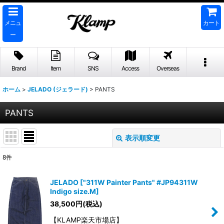
メニュ
カート
ー
Brand
Item
SNS
Access
Overseas
ホーム
>
JELADO (ジェラード)
>
PANTS
PANTS
表示順変更
閉じる
8
件
表示数
:
JELADO
[
"311W Painter Pants" #JP94311W
Indigo size.M
]
並び順
:
38,500
円
(税込)
【KLAMP楽天市場店】
絞り込む