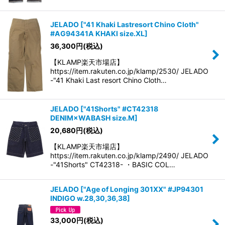
JELADO
[
"41 Khaki Lastresort Chino Cloth"
#AG94341A KHAKI size.XL
]
36,300
円
(税込)
【KLAMP楽天市場店】
https://item.rakuten.co.jp/klamp/2530/ JELADO
-"41 Khaki Last resort Chino Cloth…
JELADO
[
"41Shorts" #CT42318
DENIM×WABASH size.M
]
20,680
円
(税込)
【KLAMP楽天市場店】
https://item.rakuten.co.jp/klamp/2490/ JELADO
-"41Shorts" CT42318- ・BASIC COL…
JELADO
[
"Age of Longing 301XX" #JP94301
INDIGO w.28,30,36,38
]
33,000
円
(税込)