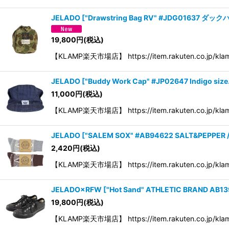
JELADO
[
"Drawstring Bag RV" #JDG01637 ダッ
19,800
円
(税込)
【KLAMP楽天市場店】 https://item.rakuten.co.jp/klam
JELADO
[
"Buddy Work Cap" #JP02647 Indigo size
11,000
円
(税込)
【KLAMP楽天市場店】 https://item.rakuten.co.jp/kla
JELADO
[
"SALEM SOX" #AB94622 SALT&PEPPER 
2,420
円
(税込)
【KLAMP楽天市場店】 https://item.rakuten.co.jp/kl
JELADO×RFW
[
"Hot Sand" ATHLETIC BRAND AB13
19,800
円
(税込)
【KLAMP楽天市場店】 https://item.rakuten.co.jp/kla