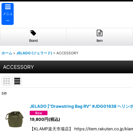
メニュ
ー
Brand
Item
ホーム
>
JELADO (ジェラード)
>
ACCESSORY
ACCESSORY
5
件
表示数
:
JELADO
[
"Drawstring Bag RV" #JDG01638 ヘリ
並び順
:
19,800
円
(税込)
【KLAMP楽天市場店】 https://item.rakuten.co.jp/klam