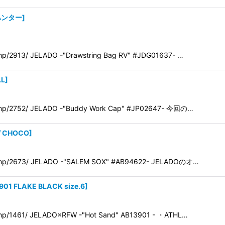
クハンター
]
p/2913/ JELADO -"Drawstring Bag RV" #JDG01637- …
.L
]
mp/2752/ JELADO -"Buddy Work Cap" #JP02647- 今回の…
/ CHOCO
]
amp/2673/ JELADO -"SALEM SOX" #AB94622- JELADOのオ…
901 FLAKE BLACK size.6
]
mp/1461/ JELADO×RFW -"Hot Sand" AB13901 - ・ATHL…