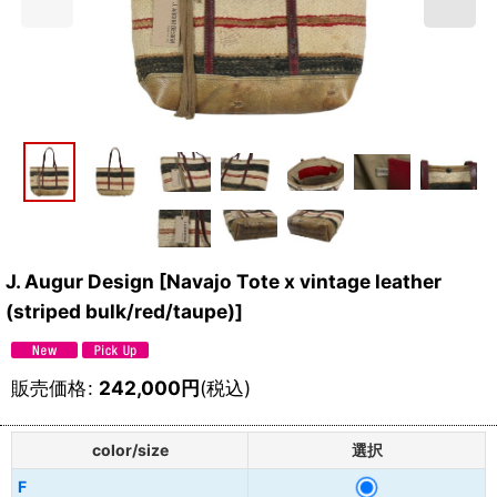
J. Augur Design
[
Navajo Tote x vintage leather
(striped bulk/red/taupe)
]
販売価格
:
242,000
円
(税込)
color/size
選択
F