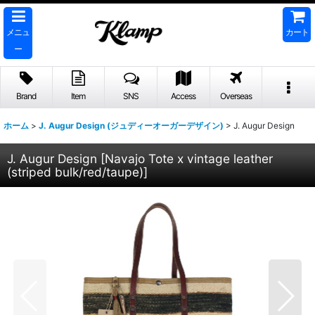
メニュ
カート
ー
Brand
Item
SNS
Access
Overseas
ホーム
>
J. Augur Design (ジュディーオーガーデザイン)
>
J. Augur Design
J. Augur Design
[
Navajo Tote x vintage leather
(striped bulk/red/taupe)
]