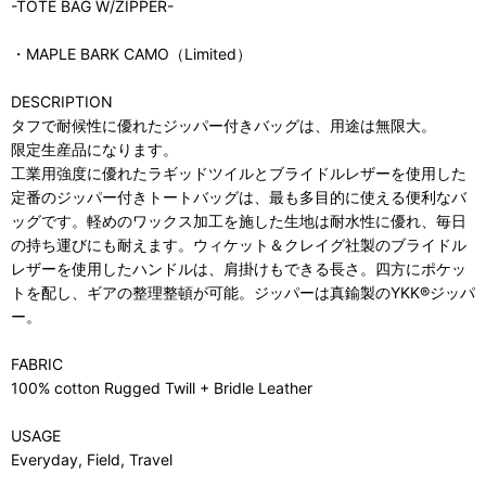
-TOTE BAG W/ZIPPER-
・MAPLE BARK CAMO（Limited）
DESCRIPTION
タフで耐候性に優れたジッパー付きバッグは、用途は無限大。
限定生産品になります。
工業用強度に優れたラギッドツイルとブライドルレザーを使用した
定番のジッパー付きトートバッグは、最も多目的に使える便利なバ
ッグです。軽めのワックス加工を施した生地は耐水性に優れ、毎日
の持ち運びにも耐えます。ウィケット＆クレイグ社製のブライドル
レザーを使用したハンドルは、肩掛けもできる長さ。四方にポケッ
トを配し、ギアの整理整頓が可能。ジッパーは真鍮製のYKK®ジッパ
ー。
FABRIC
100% cotton Rugged Twill + Bridle Leather
USAGE
Everyday, Field, Travel