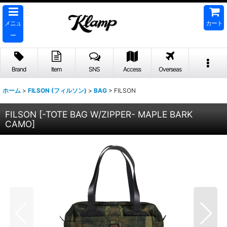
メニュ
カート
ー
Brand
Item
SNS
Access
Overseas
ホーム
>
FILSON (フィルソン)
>
BAG
>
FILSON
FILSON
[
-TOTE BAG W/ZIPPER- MAPLE BARK
CAMO
]