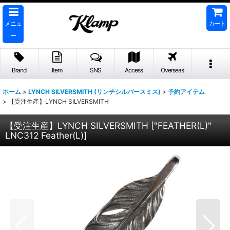
メニュ
カート
ー
Brand
Item
SNS
Access
Overseas
ホーム
>
LYNCH SILVERSMITH (リンチシルバースミス)
>
予約アイテム
>
【受注生産】LYNCH SILVERSMITH
【受注生産】LYNCH SILVERSMITH
[
"FEATHER(L)"
LNC312 Feather(L)
]