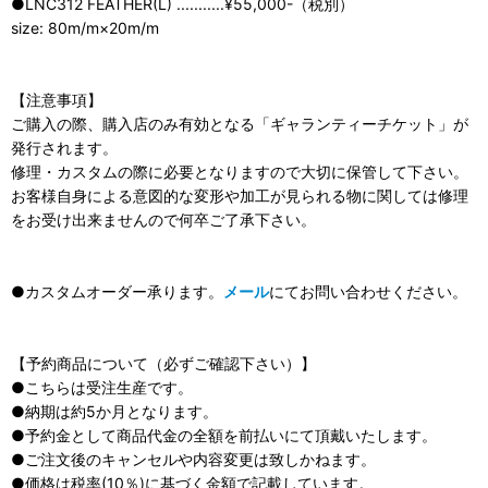
●LNC312 FEATHER(L) ...........¥55,000-（税別）
size: 80m/m×20m/m
【注意事項】
ご購入の際、購入店のみ有効となる「ギャランティーチケット」が
発行されます。
修理・カスタムの際に必要となりますので大切に保管して下さい。
お客様自身による意図的な変形や加工が見られる物に関しては修理
をお受け出来ませんので何卒ご了承下さい。
●カスタムオーダー承ります。
メール
にてお問い合わせください。
【予約商品について（必ずご確認下さい）】
●こちらは受注生産です。
●納期は約5か月となります。
●予約金として商品代金の全額を前払いにて頂戴いたします。
●ご注文後のキャンセルや内容変更は致しかねます。
●価格は税率(10％)に基づく金額で記載しています。