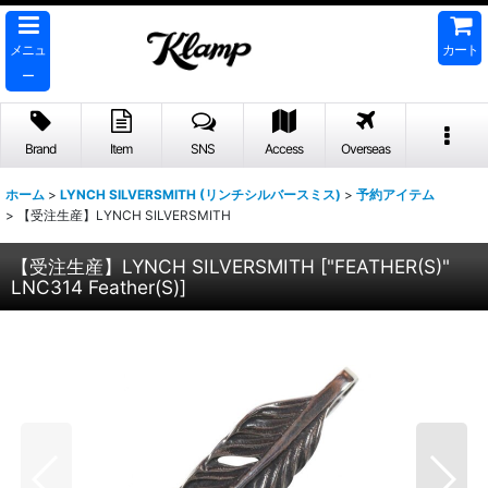
メニュ
カート
ー
Brand
Item
SNS
Access
Overseas
ホーム
>
LYNCH SILVERSMITH (リンチシルバースミス)
>
予約アイテム
>
【受注生産】LYNCH SILVERSMITH
【受注生産】LYNCH SILVERSMITH
[
"FEATHER(S)"
LNC314 Feather(S)
]