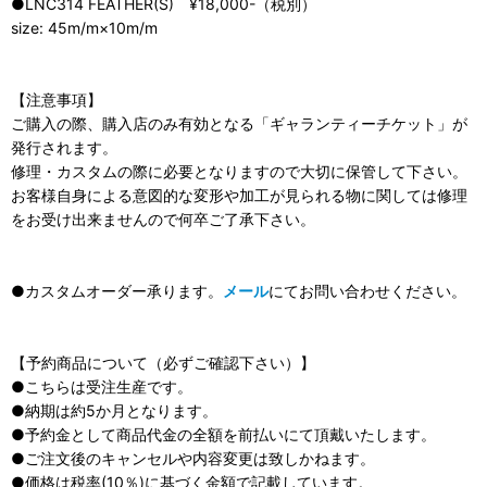
●LNC314 FEATHER(S) ¥18,000-（税別）
size: 45m/m×10m/m
【注意事項】
ご購入の際、購入店のみ有効となる「ギャランティーチケット」が
発行されます。
修理・カスタムの際に必要となりますので大切に保管して下さい。
お客様自身による意図的な変形や加工が見られる物に関しては修理
をお受け出来ませんので何卒ご了承下さい。
●カスタムオーダー承ります。
メール
にてお問い合わせください。
【予約商品について（必ずご確認下さい）】
●こちらは受注生産です。
●納期は約5か月となります。
●予約金として商品代金の全額を前払いにて頂戴いたします。
●ご注文後のキャンセルや内容変更は致しかねます。
●価格は税率(10％)に基づく金額で記載しています。