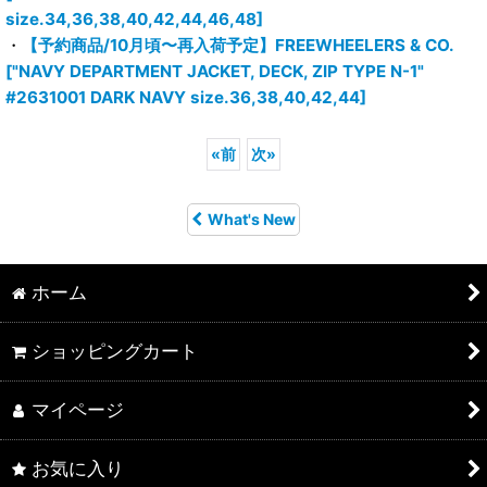
size.34,36,38,40,42,44,46,48]
・
【予約商品/10月頃〜再入荷予定】FREEWHEELERS & CO.
["NAVY DEPARTMENT JACKET, DECK, ZIP TYPE N-1"
#2631001 DARK NAVY size.36,38,40,42,44]
«
前
次
»
What's New
ホーム
ショッピングカート
マイページ
お気に入り