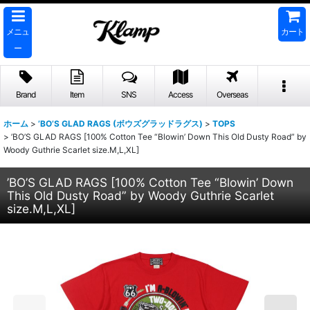
メニュ
カート
ー
Brand
Item
SNS
Access
Overseas
ホーム
>
’BO’S GLAD RAGS (ボウズグラッドラグス)
>
TOPS
>
’BO’S GLAD RAGS [100% Cotton Tee “Blowin’ Down This Old Dusty Road” by
Woody Guthrie Scarlet size.M,L,XL]
’BO’S GLAD RAGS [100% Cotton Tee “Blowin’ Down
This Old Dusty Road” by Woody Guthrie Scarlet
size.M,L,XL]