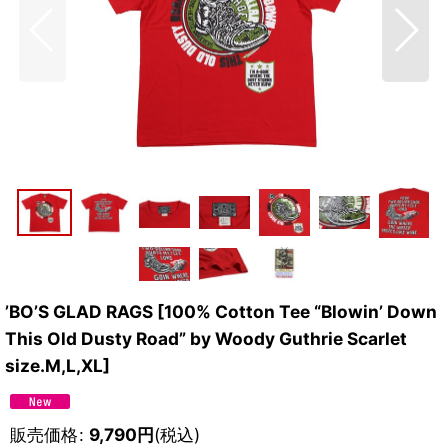
’BO’S GLAD RAGS [100% Cotton Tee “Blowin’ Down
This Old Dusty Road” by Woody Guthrie Scarlet
size.M,L,XL]
販売価格
:
9,790
円
(税込)