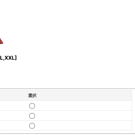
L,XXL
]
選択