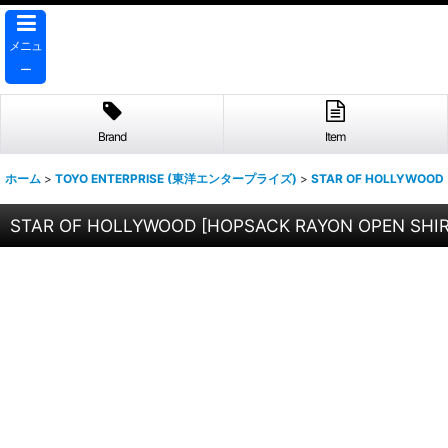
メニュ
ー
Brand
Item
ホーム
>
TOYO ENTERPRISE (東洋エンタープライズ)
>
STAR OF HOLLYWOO
STAR OF HOLLYWOOD
[
HOPSACK RAYON OPEN SHIRT