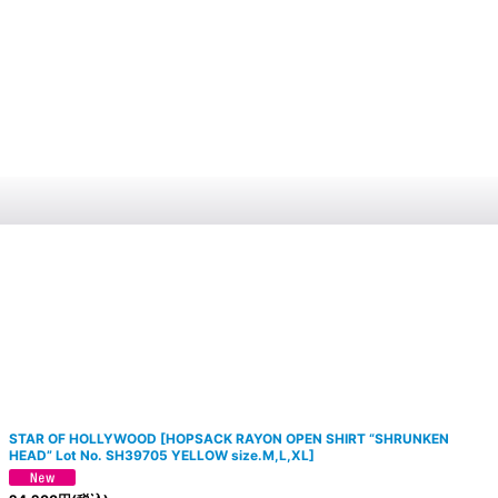
STAR OF HOLLYWOOD
[
HOPSACK RAYON OPEN SHIRT “SHRUNKEN
HEAD” Lot No. SH39705 YELLOW size.M,L,XL
]