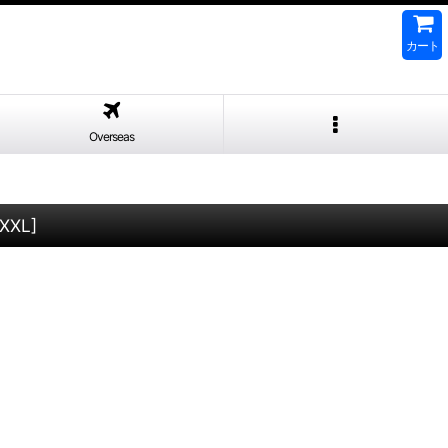
カート
Overseas
,XXL
]