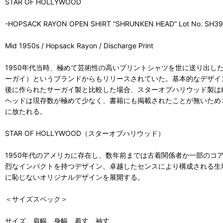
STAR OF HOLLYWOOD
-HOPSACK RAYON OPEN SHIRT “SHRUNKEN HEAD” Lot No. SH39
Mid 1950s / Hopsack Rayon / Discharge Print
1950年代当時、極めて芸術性の高いプリントシャツを世に送り出した
ーガイ）というブランドからもリリースされていた。基本的なデザイ
後に作られたサーガイ製と比較した場合、スターオブハリウッド製は
ヘッドは現存数が極めて少なく、書籍にも掲載されたことが無いため
に放たれる。
STAR OF HOLLYWOOD（スターオブハリウッド）
1950年代のアメリカに存在し、数年前までは古着関係者か一部の
烈なインパクトを持つデザイン、卓越したセンスにより構成される生
に恥じないオリジナルデザインを展開する。
＜サイズスペック＞
サイズ 肩幅 身幅 着丈 袖丈