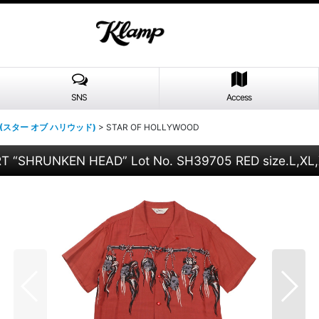
SNS
Access
D (スター オブ ハリウッド)
>
STAR OF HOLLYWOOD
 “SHRUNKEN HEAD” Lot No. SH39705 RED size.L,XL