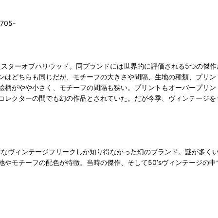
705-
スターオブハリウッド。同ブランドには世界的に評価される5つの傑作が存
ンはどちらも同じだが、モチーフの大きさや間隔、生地の種類、プリン
絵柄がやや小さく、モチーフの間隔も狭い。プリントもオーバープリン
コレクターの間でも幻の作品とされていた。だが今季、ヴィンテージを
コアなヴィンテージフリークしか知り得なかった幻のブランド。謎が多く
地やモチーフの配色が特徴。当時の傑作、そして50’sヴィンテージの