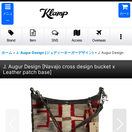
メニュ
カート
ー
Brand
Item
SNS
Access
Overseas
ホーム
>
J. Augur Design (ジュディーオーガーデザイン)
>
J. Augur Design
J. Augur Design
[
Navajo cross design bucket x
Leather patch base
]