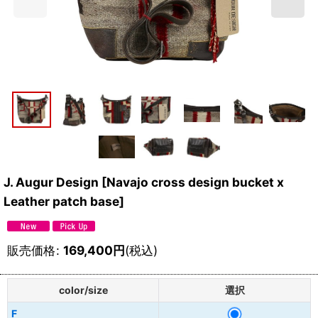
J. Augur Design
[
Navajo cross design bucket x
Leather patch base
]
販売価格
:
169,400
円
(税込)
color/size
選択
F