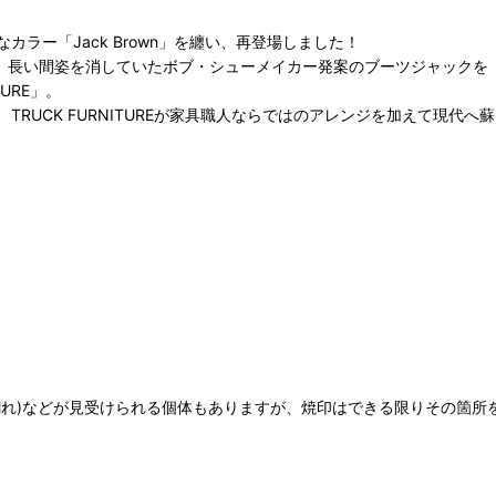
ラー「Jack Brown」を纏い、再登場しました！
たって、長い間姿を消していたボブ・シューメイカー発案のブーツジャックを「
URE」。
RUCK FURNITUREが家具職人ならではのアレンジを加えて現代へ
れ)などが見受けられる個体もありますが、焼印はできる限りその箇所を