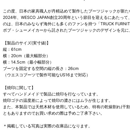
この度、日本の家具職人が丹精込めて製作したブーツジャックが新たなカ
2024年、WESCO JAPAN創立20周年という節目を迎えるにあ
のは、日本のみならず海外にも多くのファンを持つ「TRUCK FURNIT
ボブ・シューメイカーから託されたブーツジャックのデザインを元に、T
【製品のサイズ(実寸値)】
縦：61cm
横：20cm（最大幅部分）
横：14.5cm（最小幅部分）
ブーツを固定する空間の縦の長さ：26cm
（ウエスコブーツで製作可能なUS16まで対応）
【焼印に関して】
すべてハンドメイドで製品に焼印を行なっています。
焼印ゴテの温度差によって焼印の濃さにはムラが生じます。
また、本製品では天然木材を使用しているため、特有の乾燥割れ(干割
ともありますのでお買い求めの際は予めご了承下さい。
＊掲載している写真は実際の在庫品になります。