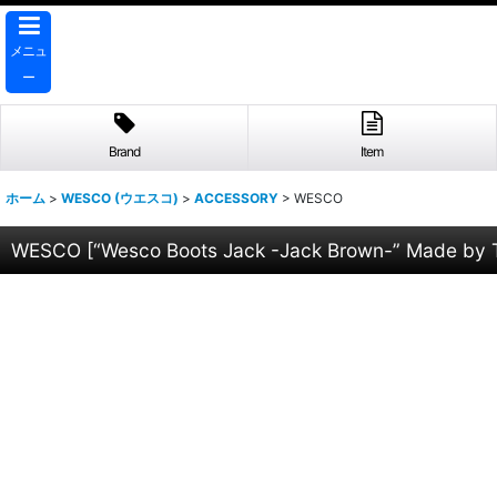
メニュ
ー
Brand
Item
ホーム
>
WESCO (ウエスコ)
>
ACCESSORY
>
WESCO
WESCO
[
“Wesco Boots Jack -Jack Brown-” Made b