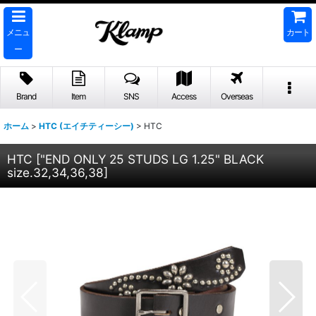
メニュ
カート
ー
Brand
Item
SNS
Access
Overseas
ホーム
>
HTC (エイチティーシー)
>
HTC
HTC
[
"END ONLY 25 STUDS LG 1.25" BLACK
size.32,34,36,38
]