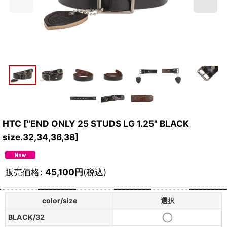
HTC
[
"END ONLY 25 STUDS LG 1.25" BLACK
size.32,34,36,38
]
販売価格
:
45,100
円
(税込)
color/size
選択
BLACK/32