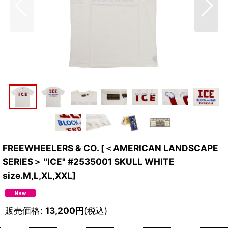
FREEWHEELERS & CO.
[
＜AMERICAN LANDSCAPE
SERIES＞ "ICE" #2535001 SKULL WHITE
size.M,L,XL,XXL
]
販売価格
:
13,200
円
(税込)