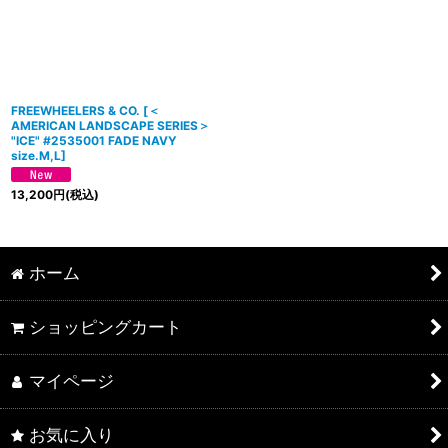
FREEWHEELERS & CO.
[
＜
AMERICAN LANDSCAPE SERIES＞
"ICE" #2535001 FADE NAVY
size.M,L
]
13,200
円
(税込)
ホーム
ショッピングカート
マイページ
お気に入り