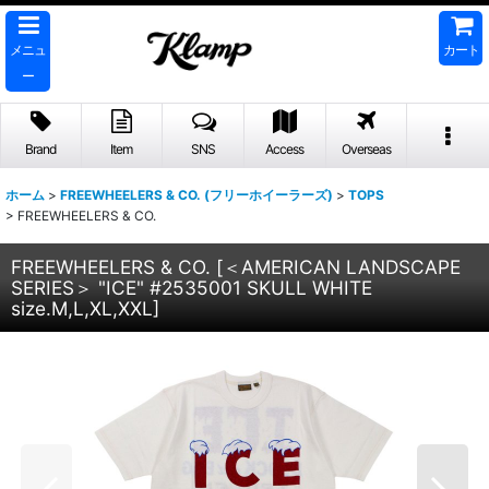
メニュ
カート
ー
Brand
Item
SNS
Access
Overseas
ホーム
>
FREEWHEELERS & CO. (フリーホイーラーズ)
>
TOPS
>
FREEWHEELERS & CO.
FREEWHEELERS & CO.
[
＜AMERICAN LANDSCAPE
SERIES＞ "ICE" #2535001 SKULL WHITE
size.M,L,XL,XXL
]