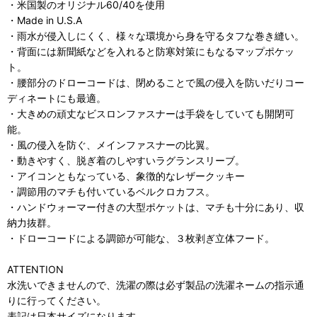
・米国製のオリジナル60/40を使用
・Made in U.S.A
・雨水が侵入しにくく、様々な環境から身を守るタフな巻き縫い。
・背面には新聞紙などを入れると防寒対策にもなるマップポケッ
ト。
・腰部分のドローコードは、閉めることで風の侵入を防いだりコー
ディネートにも最適。
・大きめの頑丈なビスロンファスナーは手袋をしていても開閉可
能。
・風の侵入を防ぐ、メインファスナーの比翼。
・動きやすく、脱ぎ着のしやすいラグランスリーブ。
・アイコンともなっている、象徴的なレザークッキー
・調節用のマチも付いているベルクロカフス。
・ハンドウォーマー付きの大型ポケットは、マチも十分にあり、収
納力抜群。
・ドローコードによる調節が可能な、３枚剥ぎ立体フード。
ATTENTION
水洗いできませんので、洗濯の際は必ず製品の洗濯ネームの指示通
りに行ってください。
表記は日本サイズになります。