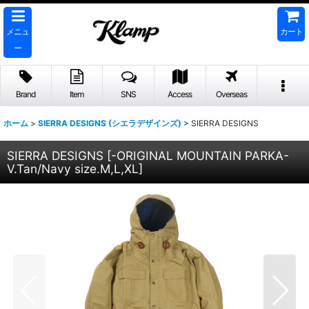
メニュ
カート
ー
Brand
Item
SNS
Access
Overseas
ホーム
>
SIERRA DESIGNS (シエラデザインズ)
>
SIERRA DESIGNS
SIERRA DESIGNS
[
-ORIGINAL MOUNTAIN PARKA-
V.Tan/Navy size.M,L,XL
]