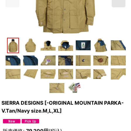
SIERRA DESIGNS
[
-ORIGINAL MOUNTAIN PARKA-
V.Tan/Navy size.M,L,XL
]
販売価格
:
79,200
円
(税込)