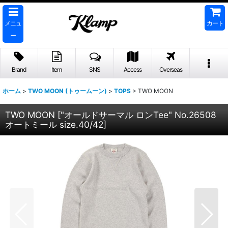
メニュ
カート
ー
Brand
Item
SNS
Access
Overseas
ホーム
>
TWO MOON (トゥームーン)
>
TOPS
>
TWO MOON
TWO MOON
[
"オールドサーマル ロンTee" No.26508
オートミール size.40/42
]