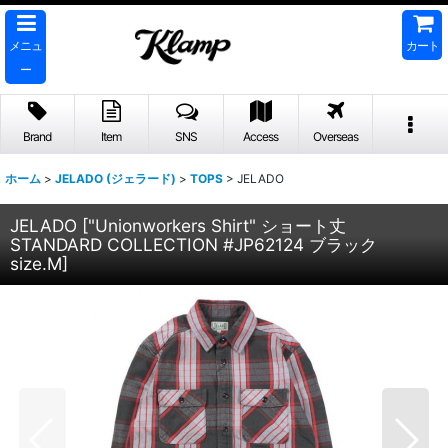
メニュ
カート
ー
Brand
Item
SNS
Access
Overseas
ホーム
>
JELADO (ジェラード)
>
TOPS
>
JELADO
JELADO
[
"Unionworkers Shirt" ショート丈
STANDARD COLLECTION #JP62124 ブラック
size.M
]