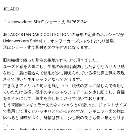
JELADO
-"Unionworkers Shirt" ショート丈 #JP62124-
JELADO"STANDARD COLLECTION"の毎年の定番のネルシャツが
Unionworkers Shirts(ユニオンワーカーズシャツ) となり登場。
形はショート丈で耳付きのマチ付きになります。
旧力織機で織った別注の生地で作らせて頂きました。
ユーズド感を大事にし、生地の表面は油抜けしたようなカサカサ感
を出し、裏は着込んで起毛が少し抑えられている様な雰囲気を表現
させて頂いたネルシャツとなっております。
古き良きアメリカの匂いを残しつつ、現代の方々に楽しんで着用し
ていただける様、従来のネルシャツよりアームを少し細くし、身幅
をタイトにして、着丈を少し短くさせて頂いております。
もう1種類のレギュラー丈のネルシャツとの違いは、ジャストサイズ
で着用して頂くとハッキリとわかるのですが、レギュラー丈の物に
比べると肩幅が広く、身幅は狭く、少し腕の長さも長い形となりま
す。