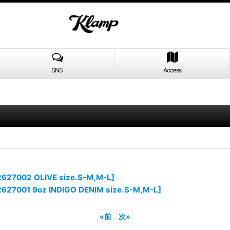
SNS
Access
2627002 OLIVE size.S-M,M-L]
627001 9oz INDIGO DENIM size.S-M,M-L]
«
前
次
»