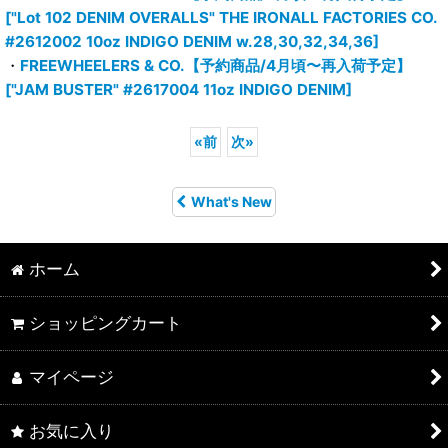
["Lot 102 DENIM OVERALLS" THE IRONALL FACTORIES CO.
#2612002 10oz INDIGO DENIM w.28,30,32,34,36]
・
FREEWHEELERS & CO.【予約商品/4月頃〜再入荷予定】
["JAM BUSTER" #2617004 11oz INDIGO DENIM]
«
前
次
»
What's New
ホーム
ショッピングカート
マイページ
お気に入り